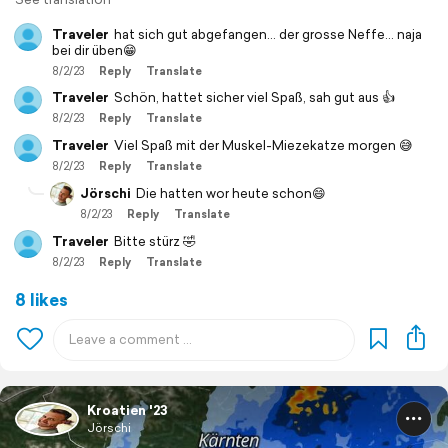
Traveler
hat sich gut abgefangen... der grosse Neffe... naja
bei dir üben😁
8/2/23
Reply
Translate
Traveler
Schön, hattet sicher viel Spaß, sah gut aus 👍
8/2/23
Reply
Translate
Traveler
Viel Spaß mit der Muskel-Miezekatze morgen 😅
8/2/23
Reply
Translate
Jörschi
Die hatten wor heute schon😄
8/2/23
Reply
Translate
Traveler
Bitte stürz 🤣
8/2/23
Reply
Translate
8 likes
Kroatien '23
Jörschi