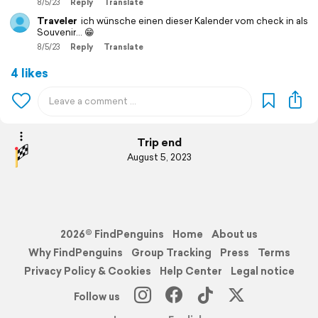
8/5/23
Reply
Translate
Traveler
ich wünsche einen dieser Kalender vom check in als
Souvenir... 😁
8/5/23
Reply
Translate
4 likes
Trip end
August 5, 2023
2026© FindPenguins
Home
About us
Why FindPenguins
Group Tracking
Press
Terms
Privacy Policy & Cookies
Help Center
Legal notice
Follow us