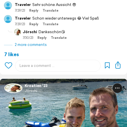
Traveler
Sehr schöne Aussicht 😎
7/29/23
Reply
Translate
Traveler
Schon wieder unterwegs 😂 Viel Spaß
7/29/23
Reply
Translate
Jörschi
Dankeschön😘
7/30/23
Reply
Translate
2 more comments
7 likes
Kroatien '23
Jörschi