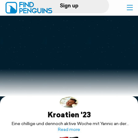
Sign up
Log in
Home
Print a book
Flyover video
Explore
Kroatien '23
Support
Eine chillige und dennoch aktive Woche mit Yannic an der
Küste Kroatiens🇭🇷.
Read more
Sonne🌞, Strand🏖 und Wassersport🏄‍♂️.