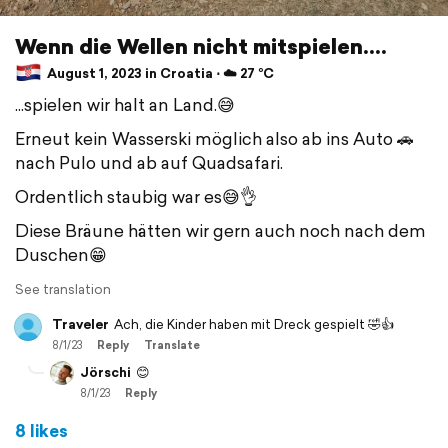
Wenn die Wellen nicht mitspielen....
August 1, 2023 in Croatia ⋅ ☁️ 27 °C
...spielen wir halt an Land.😅
Erneut kein Wasserski möglich also ab ins Auto 🚗
nach Pulo und ab auf Quadsafari.
Ordentlich staubig war es😅👌
Diese Bräune hätten wir gern auch noch nach dem
Duschen😁
See translation
Traveler
Ach, die Kinder haben mit Dreck gespielt 🤣👍
8/1/23
Reply
Translate
Jörschi
😊
8/1/23
Reply
8 likes