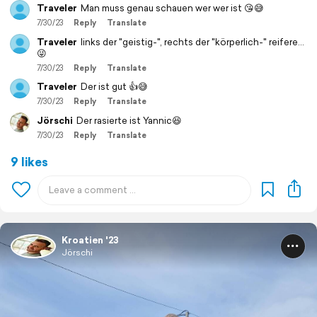
Traveler
Man muss genau schauen wer wer ist 😘😅
7/30/23
Reply
Translate
Traveler
links der "geistig-", rechts der "körperlich-" reifere...
😜
7/30/23
Reply
Translate
Traveler
Der ist gut 👍😅
7/30/23
Reply
Translate
Jörschi
Der rasierte ist Yannic😆
7/30/23
Reply
Translate
9 likes
Kroatien '23
Jörschi