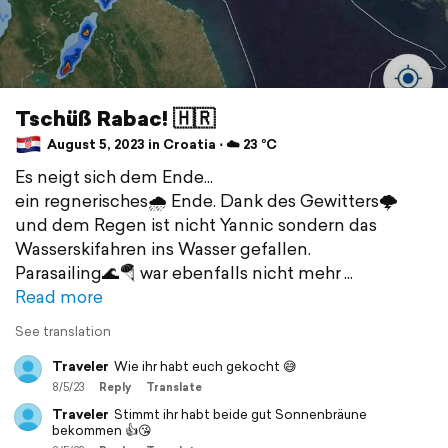
Tschüß Rabac! 🇭🇷
August 5, 2023 in Croatia ⋅ ☁️ 23 °C
Es neigt sich dem Ende...
ein regnerisches🌧 Ende. Dank des Gewitters🌩
und dem Regen ist nicht Yannic sondern das
Wasserskifahren ins Wasser gefallen.
Parasailing🌊🪂 war ebenfalls nicht mehr
Read more
See translation
Traveler
Wie ihr habt euch gekocht 😅
8/5/23
Reply
Translate
Traveler
Stimmt ihr habt beide gut Sonnenbräune
bekommen 👍😘