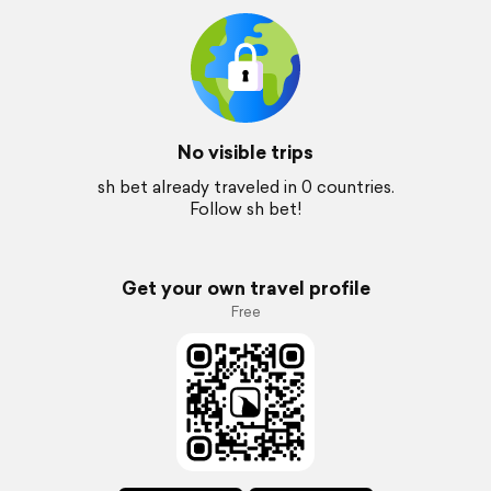
No visible trips
sh bet already traveled in 0 countries.
Follow sh bet!
Get your own travel profile
Free