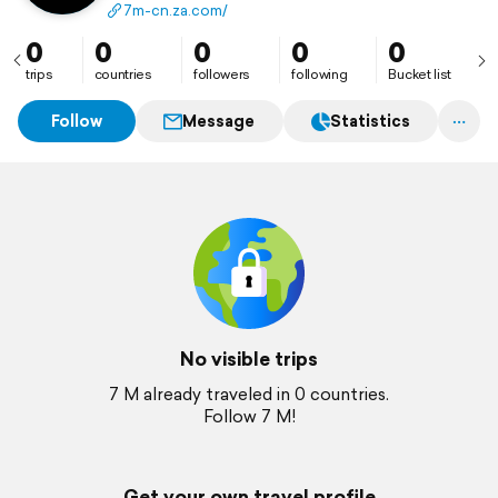
Website: https://7m-cn.za.com/
7m-cn.za.com/
0
0
0
0
0
trips
countries
followers
following
Bucket list
Follow
Message
Statistics
No visible trips
7 M already traveled in 0 countries.
Follow 7 M!
Get your own travel profile