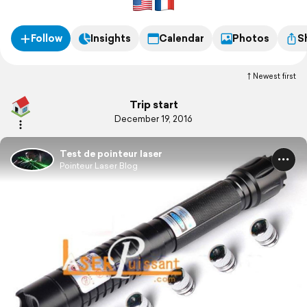
Follow
Insights
Calendar
Photos
S
Newest first
Trip start
December 19, 2016
Test de pointeur laser
Pointeur Laser Blog