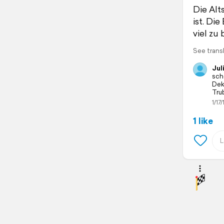
Die Alt
ist. Di
viel zu
See trans
Jul
sch
Dek
Trub
1/17/
1 like