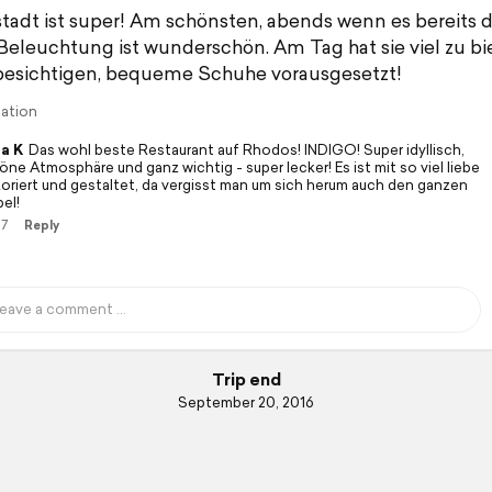
stadt ist super! Am schönsten, abends wenn es bereits 
e Beleuchtung ist wunderschön. Am Tag hat sie viel zu bi
 besichtigen, bequeme Schuhe vorausgesetzt!
lation
ia K
Das wohl beste Restaurant auf Rhodos! INDIGO! Super idyllisch,
öne Atmosphäre und ganz wichtig - super lecker! Es ist mit so viel liebe
oriert und gestaltet, da vergisst man um sich herum auch den ganzen
el!
17
Reply
Trip end
September 20, 2016