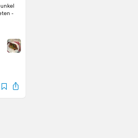
dunkel
eten -