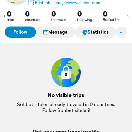
bağlantıların önemini ve değerini vurguladığını
🇹🇷
İstanbuldere
www.yerlichat.com
düşünüyorum.
0
0
0
0
0
trips
countries
followers
following
Bucket list
Follow
Message
Statistics
No visible trips
Sohbet siteleri already traveled in 0 countries.
Follow Sohbet siteleri!
Get your own travel profile