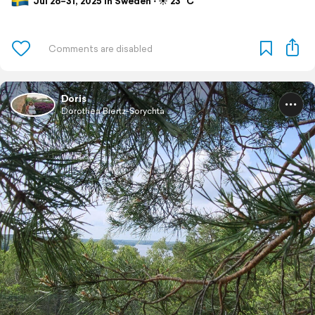
Jul 26–31, 2025 in Sweden ⋅ ☀️ 23 °C
Doris
Dorothea Biertz-Sorychta