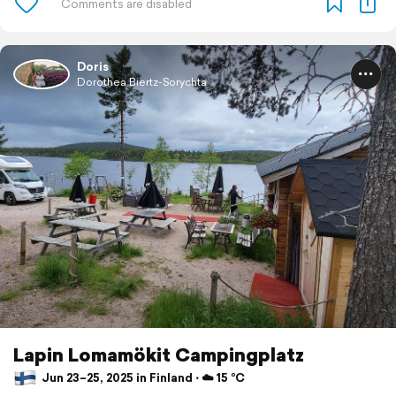
Doris
Dorothea Biertz-Sorychta
Lapin Lomamökit Campingplatz
Jun 23–25, 2025 in Finland ⋅ ☁️ 15 °C