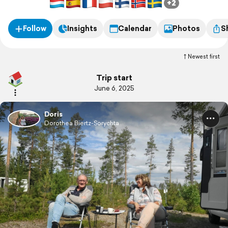
+2
Follow
Insights
Calendar
Photos
S
Newest first
Trip start
June 6, 2025
Doris
Dorothea Biertz-Sorychta