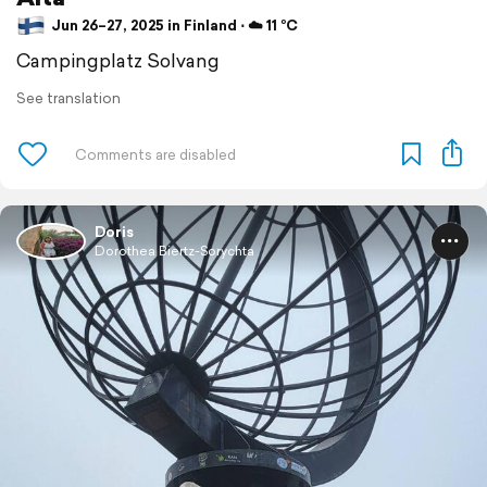
Jun 26–27, 2025 in Finland ⋅ ☁️ 11 °C
Campingplatz Solvang
See translation
Doris
Dorothea Biertz-Sorychta