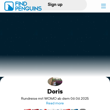
Sign up
Log in
Home
Print a book
Flyover video
Explore
Doris
Support
Rundreise mit WOMO ab dem 06.06.2025
Read more