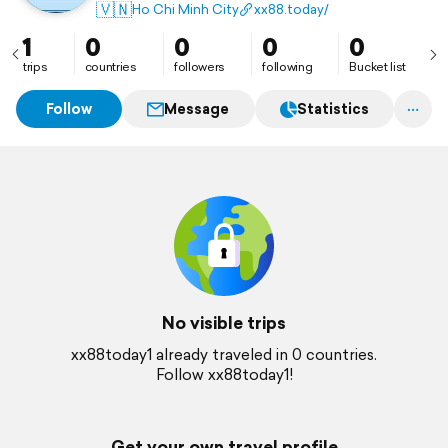
Từ thể thao, casino live đến bắn cá đổi thưởng, tất cả
🇻🇳
Ho Chi Minh City
xx88.today/
đều được cập nhật liên tục cùng tỷ lệ trả thưởng cạnh
tranh.
1
0
0
0
0
trips
countries
followers
following
Bucket list
Follow
Message
Statistics
No visible trips
xx88today1 already traveled in 0 countries.
Follow xx88today1!
Get your own travel profile