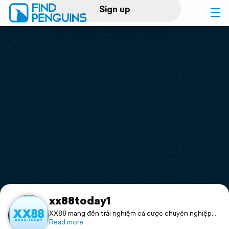
Sign up
Log in
Home
Print a book
Flyover video
Explore
Support
xx88today1
XX88 mang đến trải nghiệm cá cược chuyên nghiệp
qua nền tảng thân thiện, tương thích trên mọi thiết bị.
Read more