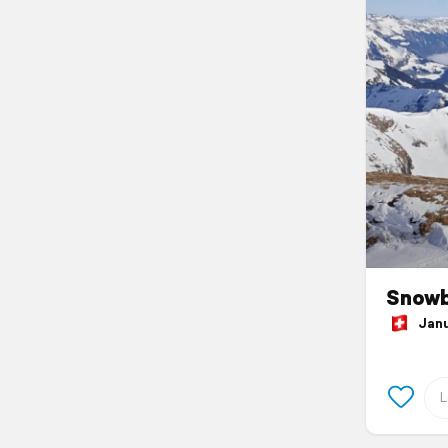
Snow
Janua