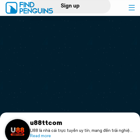
Sign up
Log in
Home
Print a book
Flyover video
Explore
Support
u88ttcom
U88 là nhà cái trực tuyến uy tín, mang đến trải nghiệm
giải trí đỉnh cao với hàng loạt trò chơi hấp dẫn như cá
Read more