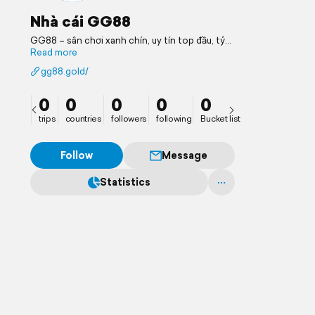
Nhà cái GG88
GG88 – sân chơi xanh chín, uy tín top đầu, tỷ
lệ thắng cực cao. Hàng ngàn game hấp dẫn,
Read more
bảo mật an toàn, trả thưởng minh bạch, cơ hội
gg88.gold/
thắng lớn mỗi ngày.
0
0
0
0
0
trips
countries
followers
following
Bucket list
Follow
Message
Statistics