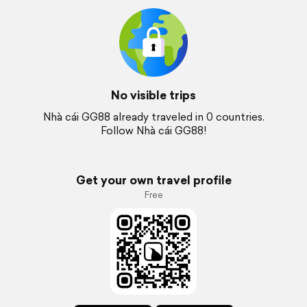
No visible trips
Nhà cái GG88 already traveled in 0 countries.
Follow Nhà cái GG88!
Get your own travel profile
Free