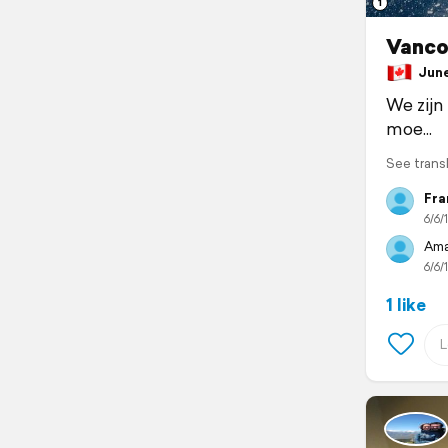
1
Vanco
June 
We zijn
moe...
See trans
Fra
6/6/
Ama
6/6/
1 like