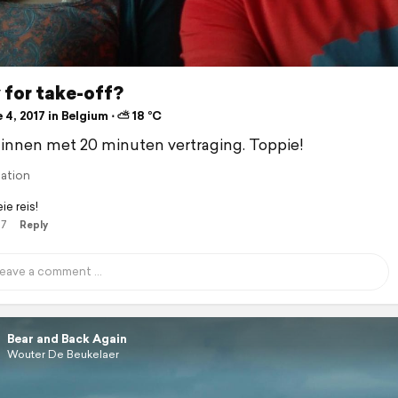
 for take-off?
4, 2017 in Belgium ⋅ ⛅ 18 °C
nnen met 20 minuten vertraging. Toppie!
lation
e reis!
17
Reply
Bear and Back Again
Wouter De Beukelaer