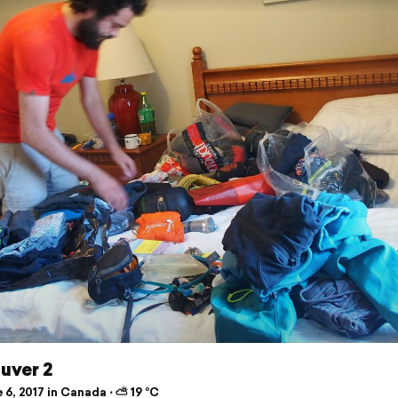
uver 2
6, 2017 in Canada ⋅ ⛅ 19 °C