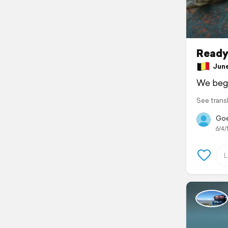
Ready
June 
We begi
See trans
Goei
6/4/