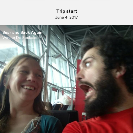
Trip start
June 4, 2017
Bear and Back Again
Wouter De Beukelaer