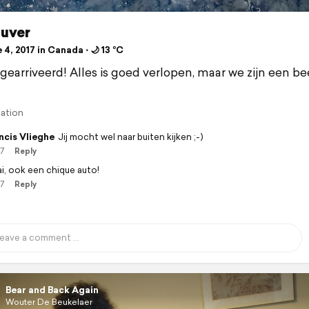
uver
4, 2017 in Canada ⋅ 🌙 13 °C
 gearriveerd! Alles is goed verlopen, maar we zijn een be
lation
ncis Vlieghe
Jij mocht wel naar buiten kijken ;-)
17
Reply
i, ook een chique auto!
17
Reply
Bear and Back Again
Wouter De Beukelaer