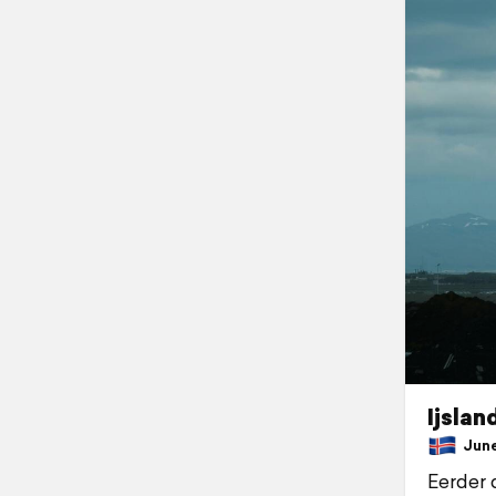
Ijslan
June 
Eerder d