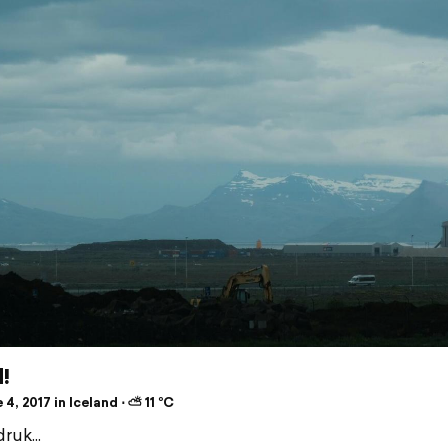
d!
4, 2017 in Iceland ⋅ ⛅ 11 °C
ruk...