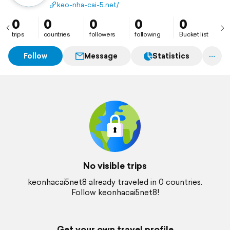
keo-nha-cai-5.net/
0
0
0
0
0
trips
countries
followers
following
Bucket list
Follow
Message
Statistics
No visible trips
keonhacai5net8 already traveled in 0 countries.
Follow keonhacai5net8!
Get your own travel profile