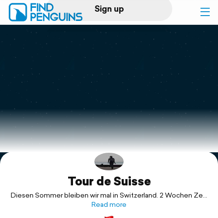
Sign up
Log in
Home
Print a book
Flyover video
Explore
Tour de Suisse
Support
Diesen Sommer bleiben wir mal in Switzerland. 2 Wochen Zeit
und vier geplante Ziele, alle möglichst hoch gelegen, für den
Read more
Fall, dass es wieder heiss wird.