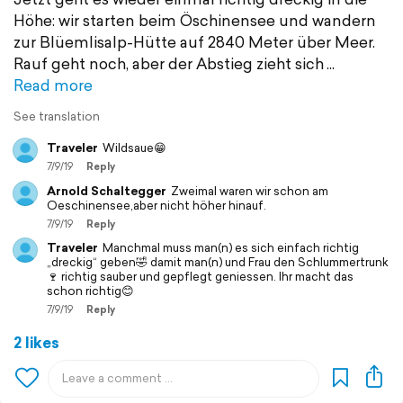
Höhe: wir starten beim Öschinensee und wandern
zur Blüemlisalp-Hütte auf 2840 Meter über Meer.
Rauf geht noch, aber der Abstieg zieht sich
Read more
See translation
Traveler
Wildsaue😁
7/9/19
Reply
Arnold Schaltegger
Zweimal waren wir schon am
Oeschinensee,aber nicht höher hinauf.
7/9/19
Reply
Traveler
Manchmal muss man(n) es sich einfach richtig
„dreckig“ geben🤣 damit man(n) und Frau den Schlummertrunk
🍷 richtig sauber und gepflegt geniessen. Ihr macht das
schon richtig😊
7/9/19
Reply
2 likes