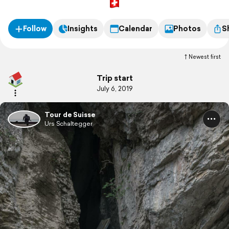
Follow
Insights
Calendar
Photos
S
Newest first
Trip start
July 6, 2019
Tour de Suisse
Urs Schaltegger