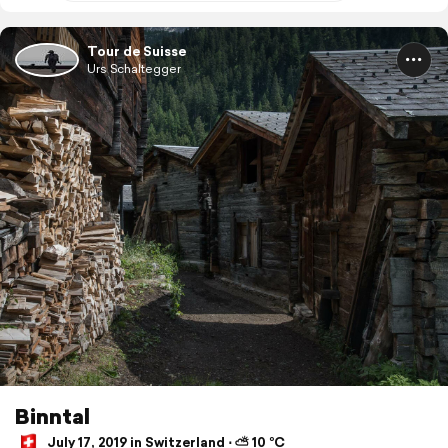
Tour de Suisse
Urs Schaltegger
Binntal
July 17, 2019 in Switzerland ⋅ ⛅ 10 °C