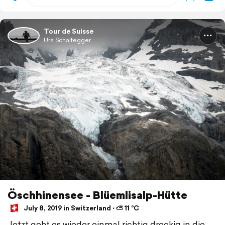
Tour de Suisse
Urs Schaltegger
Öschhinensee - Blüemlisalp-Hütte
July 8, 2019 in Switzerland ⋅ ⛅ 11 °C
Jetzt geht es wieder einmal richtig dreckig in die