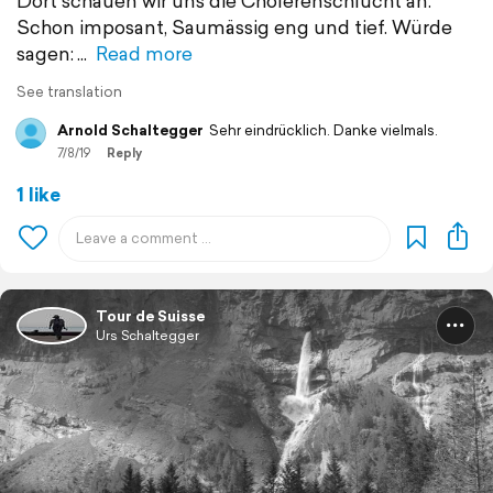
Dort schauen wir uns die Cholerenschlucht an.
Schon imposant, Saumässig eng und tief. Würde
sagen:
Read more
See translation
Arnold Schaltegger
Sehr eindrücklich. Danke vielmals.
7/8/19
Reply
1 like
Tour de Suisse
Urs Schaltegger