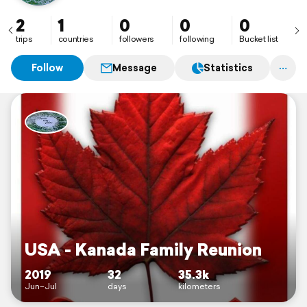
bin gespannt 😀 ich bin 50 Jahre alt, verheiratet und
habe 2 Kinder und bereits 5 Enkelkinder.
2
1
0
0
0
Ich reise gern. Bevorzugt in die USA und nach Mexico.
trips
countries
followers
following
Bucket list
Follow
Message
Statistics
USA - Kanada Family Reunion
2019
32
35.3k
Jun–Jul
days
kilometers