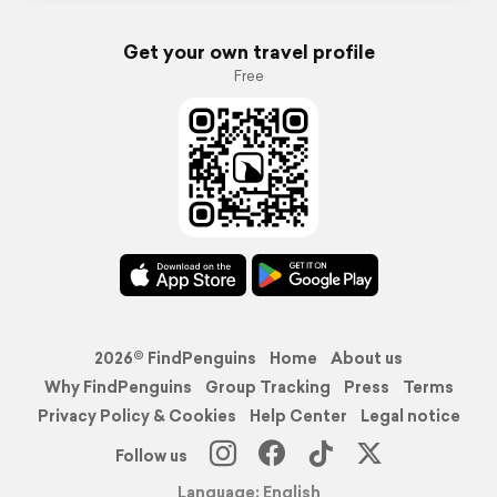
Get your own travel profile
Free
2026© FindPenguins
Home
About us
Why FindPenguins
Group Tracking
Press
Terms
Privacy Policy & Cookies
Help Center
Legal notice
Follow us
Language: English