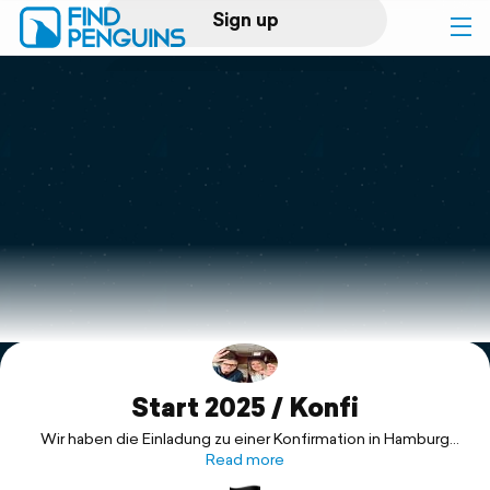
Sign up
Log in
Home
Print a book
Flyover video
Explore
Start 2025 / Konfi
Support
Wir haben die Einladung zu einer Konfirmation in Hamburg
kurzerhand mit einer ersten Ausfahrt verbunden und einen
Read more
Abstecher nach Scharbeutz gemacht.