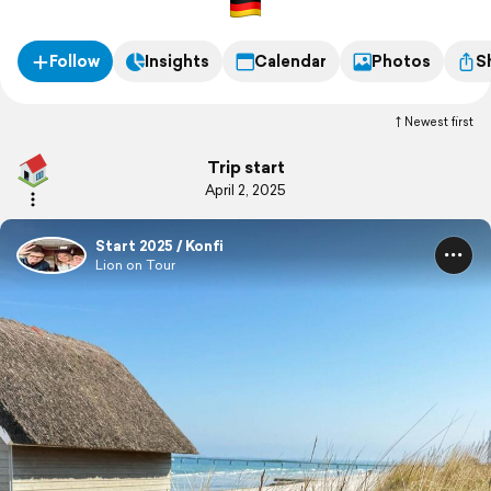
Follow
Insights
Calendar
Photos
S
Newest first
Trip start
April 2, 2025
Start 2025 / Konfi
Lion on Tour