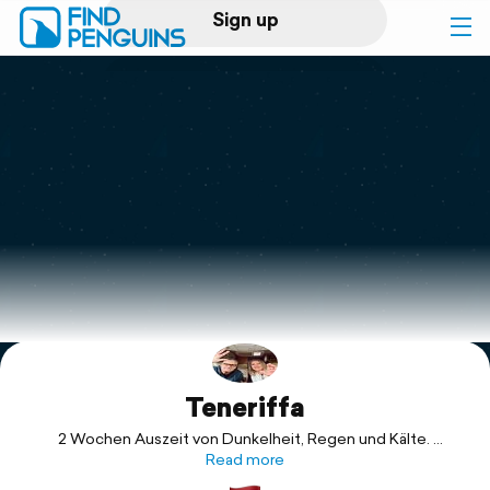
Sign up
Log in
Home
Print a book
Flyover video
Explore
Teneriffa
Support
2 Wochen Auszeit von Dunkelheit, Regen und Kälte.
Unser zweiter Besuch auf der Insel und es hat unser wieder
Read more
sehr gut gefallen.