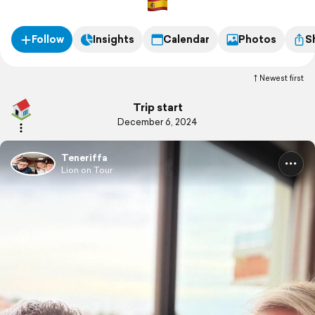
Follow
Insights
Calendar
Photos
S
Newest first
Trip start
December 6, 2024
Teneriffa
Lion on Tour