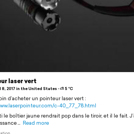
ur laser vert
 8, 2017 in the United States ⋅ ⛅ 5 °C
oin d’acheter un pointeur laser vert :
www.laserpointeur.com/c-40_77_78.html
ti le boîtier jaune rendrait pop dans le tiroir, et il le fait. J
issance
Read more
lation