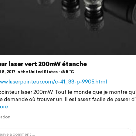
eur laser vert 200mW étanche
 8, 2017 in the United States ⋅ ⛅ 5 °C
www.laserpointeur.com/c-41_88-p-9905.html
 pointeur laser 200mW. Tout le monde que je montre qu’
e demande où trouver un. Il est assez facile de passer d
ore
lation