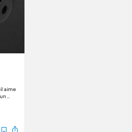
il aime
’un