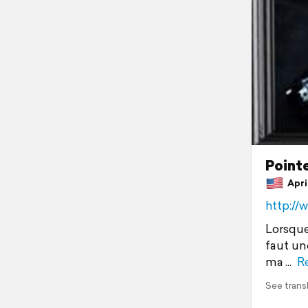
Point
April
http://
Lorsque
faut un
ma
R
See trans