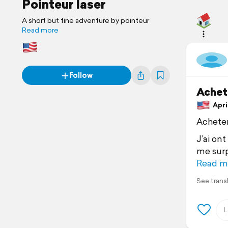
Pointeur laser
A short but fine adventure by pointeur
Read more
Follow
Achete
April
Acheter 
J’ai on
me surp
Read m
See trans