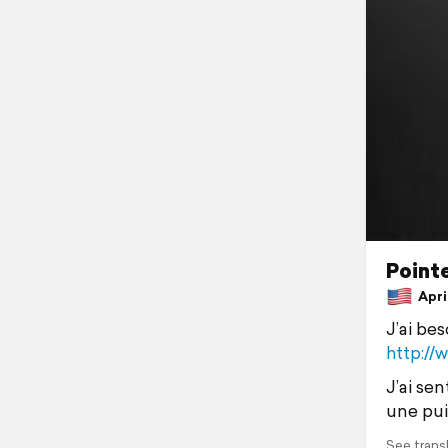
Pointe
April
J’ai bes
http://
J’ai sen
une pu
See trans