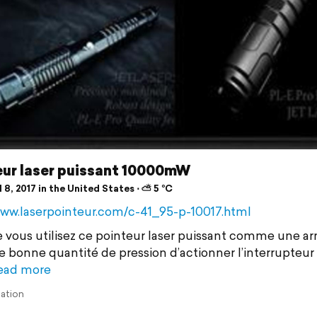
eur laser puissant 10000mW
 8, 2017 in the United States ⋅ ⛅ 5 °C
www.laserpointeur.com/c-41_95-p-10017.html
 vous utilisez ce pointeur laser puissant comme une arm
e bonne quantité de pression d’actionner l’interrupteur
ead more
lation