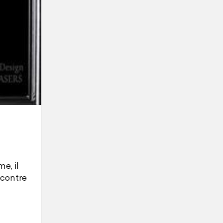
e, il
 contre