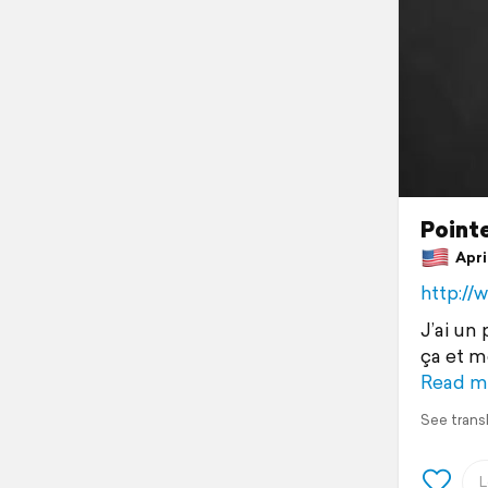
Point
April
http://
J’ai un
ça et m
Read m
See trans