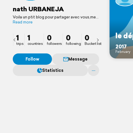
nath URBANEJA
Voila un ptit blog pour partager avec vous,mes
proches, famille, amis, connaissances et
Read more
autres intéressés, mon départ de la France et
la vie que je tente en Asie. Ce continent que
le dé
1
1
0
0
0
j'aime tant et qui a toujours été ma passion.
trips
countries
followers
following
Bucket list
2017
February
Follow
Message
Statistics