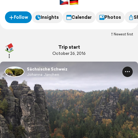
Follow
Insights
Calendar
Photos
S
Newest first
Trip start
October 26, 2016
Sächsische Schweiz
Johanna Jänchen