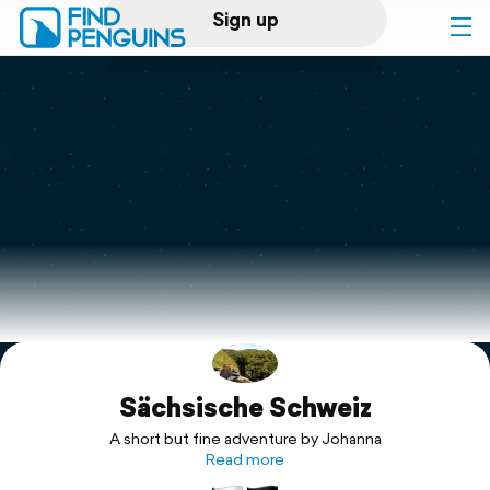
Sign up
Log in
Home
Print a book
Flyover video
Explore
Sächsische Schweiz
Support
A short but fine adventure by Johanna
Read more