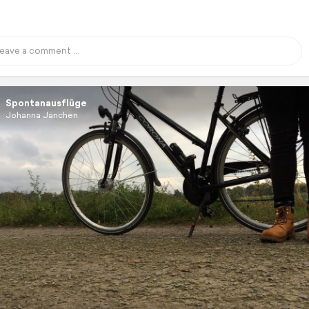
Spontanausflüge
Johanna Jänchen