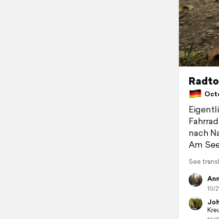
Radto
Octo
Eigentl
Fahrrad
nach Na
Am Se
See trans
Ann
10/2
Joh
Kre