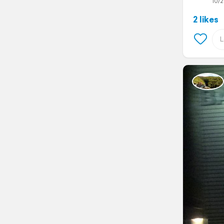
10/2
2 likes