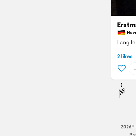
Erstm
Nove
Lang le
2 likes
2026© 
Pr