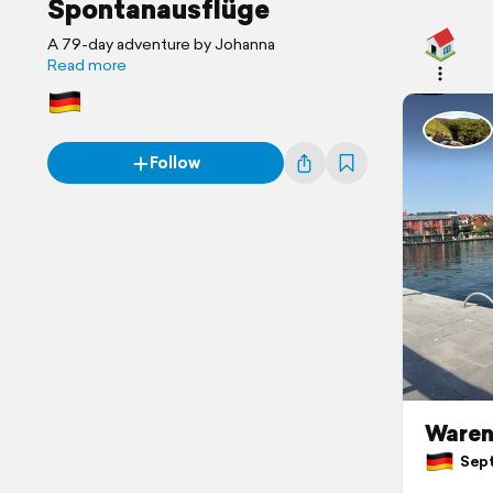
Spontanausflüge
A 79-day adventure by Johanna
Read more
Follow
Waren
Sept