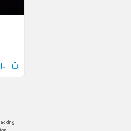
racking
ice