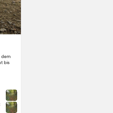
t dem
t bis
t