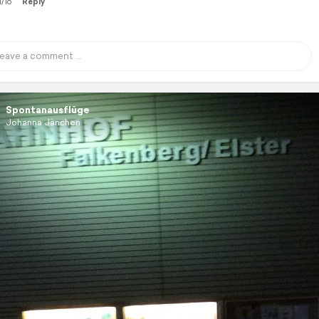
1/16
Reply
Spontanausflüge
Johanna Jänchen