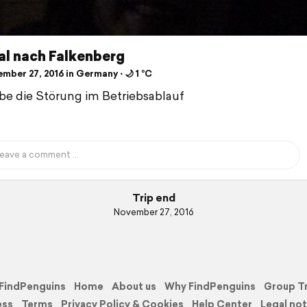
al nach Falkenberg
mber 27, 2016 in Germany ⋅ 🌙 1 °C
be die Störung im Betriebsablauf
Trip end
November 27, 2016
FindPenguins
Home
About us
Why FindPenguins
Group T
ess
Terms
Privacy Policy & Cookies
Help Center
Legal not