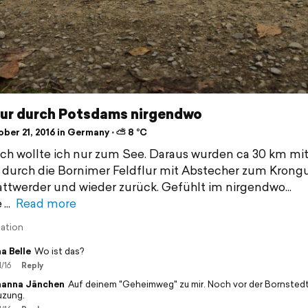
ur durch Potsdams nirgendwo
ber 21, 2016 in Germany ⋅ ⛅ 8 °C
ich wollte ich nur zum See. Daraus wurden ca 30 km mi
 durch die Bornimer Feldflur mit Abstecher zum Krongu
ttwerder und wieder zurück. Gefühlt im nirgendwo...
e
Read more
lation
a Belle
Wo ist das?
1/16
Reply
anna Jänchen
Auf deinem "Geheimweg" zu mir. Noch vor der Bornsted
uzung.