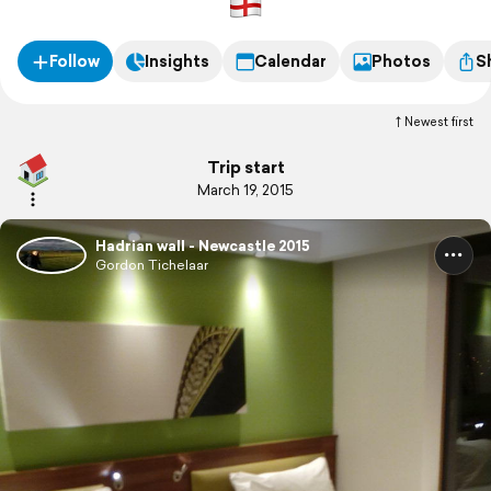
Follow
Insights
Calendar
Photos
S
Newest first
Trip start
March 19, 2015
Hadrian wall - Newcastle 2015
Gordon Tichelaar