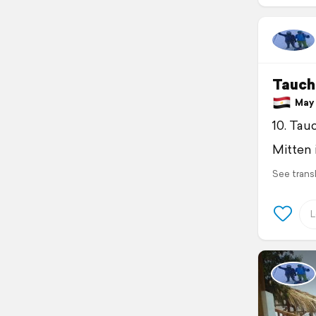
Tauch
May 1
10. Tau
Mitten 
See trans