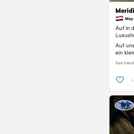
Meridi
May 1
Auf in 
Luxusho
Auf uns
ein kle
See trans