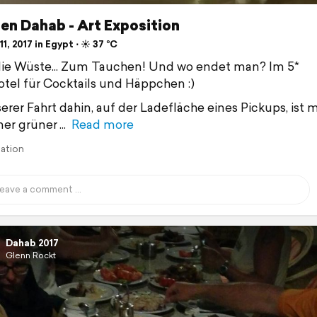
en Dahab - Art Exposition
1, 2017 in Egypt ⋅ ☀️ 37 °C
die Wüste... Zum Tauchen! Und wo endet man? Im 5*
tel für Cocktails und Häppchen :)
erer Fahrt dahin, auf der Ladefläche eines Pickups, ist mi
iner grüner
Read more
lation
Dahab 2017
Glenn Rockt