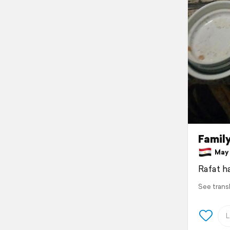
Family
May 1
Rafat h
See trans