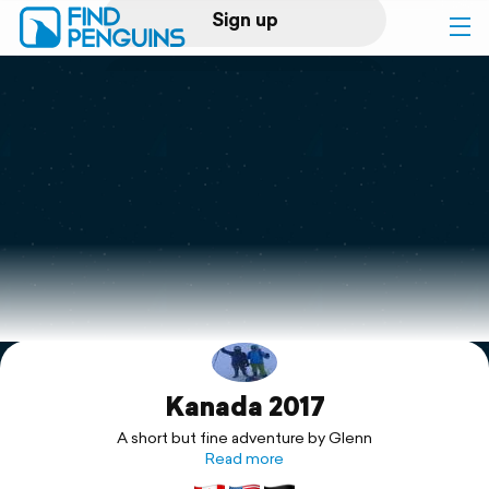
Sign up
Log in
Home
Print a book
Flyover video
Explore
Kanada 2017
Support
A short but fine adventure by Glenn
Read more