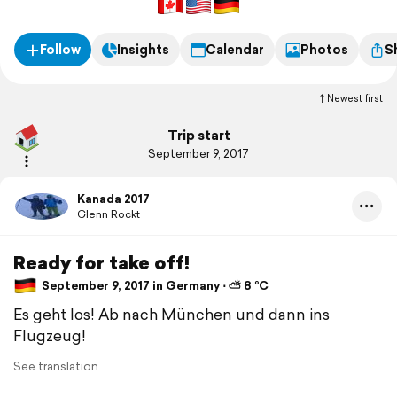
Follow
Insights
Calendar
Photos
S
Newest first
Trip start
September 9, 2017
Kanada 2017
Glenn Rockt
Ready for take off!
September 9, 2017 in Germany ⋅ ⛅ 8 °C
Es geht los! Ab nach München und dann ins
Flugzeug!
See translation