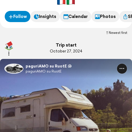
con le ruote che ci protegge e spinge oltre, sempre un po’ più
in là.
Follow
Insights
Calendar
Photos
S
Newest first
Trip start
October 27, 2024
paguriAMO su RuotE 🐚
paguriAMO su RuotE