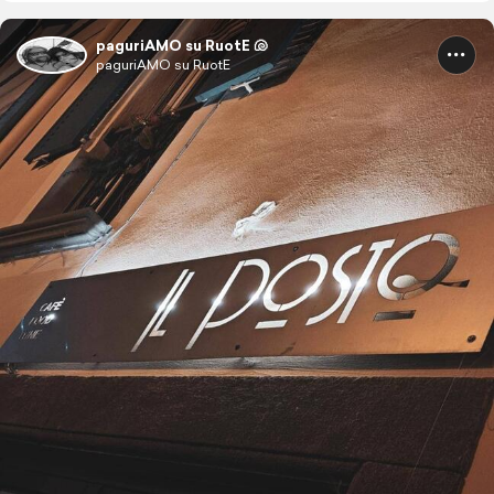
paguriAMO su RuotE 🐚
paguriAMO su RuotE