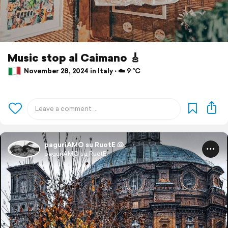
Music stop al Caimano 🎸
November 28, 2024 in Italy ⋅ ☁️ 9 °C
paguriAMO su RuotE 🐚
paguriAMO su RuotE