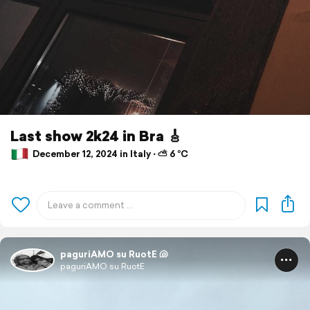
Last show 2k24 in Bra 🎸
December 12, 2024 in Italy ⋅ ⛅ 6 °C
paguriAMO su RuotE 🐚
paguriAMO su RuotE