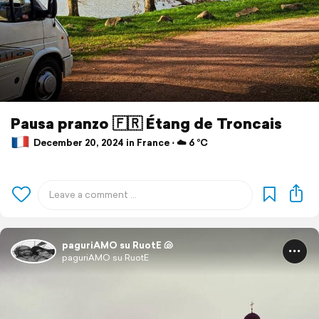
Pausa pranzo 🇫🇷 Étang de Troncais
December 20, 2024 in France ⋅ ☁️ 6 °C
paguriAMO su RuotE 🐚
paguriAMO su RuotE