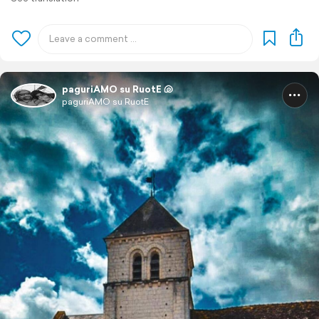
paguriAMO su RuotE 🐚
paguriAMO su RuotE