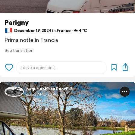
Parigny
December 19, 2024 in France ⋅ ☁️ 4 °C
Prima notte in Francia
See translation
paguriAMO su RuotE 🐚
paguriAMO su RuotE