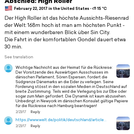
Abschied: High Roller
February 22, 2017 in the United States ⋅ ⛅ 15 °C
Der High Roller ist das höchste Aussichts-Riesenrad
der Welt: 168m hoch ist man am höchsten Punkt -
mit einem wunderbaren Blick über Sin City.
Die Fahrt in der komfortablen Gondel dauert etwa
30 min.
See translation
Wichtige Nachricht aus der Heimat für die Rückreise:
Der Vorsitzende des Auswärtigen Ausschusses im
dänischen Parlament, Sören Espersen, fordert die
Südgrenze Dänemarks an die Eider zu verlegen. Seine
Forderung stösst in den sozialen Medien in Deutschland auf
breite Zustimmung. Teils wird die Verlegung bis zur Elbe oder
sogar zum Main gefordert. Die Dynamik ist kaum abzusehen.
Unbedingt in Newyork im dänischen Konsulat gültige Papiere
für die Rückreise nach Hamburg beantragen!
2/23/17
Reply
https://www.welt.de/politik/deutschland/article…
2/23/17
Reply