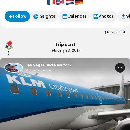
Follow
Insights
Calendar
Photos
S
Newest first
Trip start
February 20, 2017
Las Vegas und New York
Matthias Teske