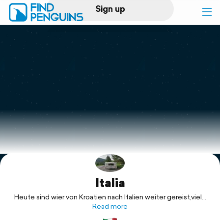
Sign up
Log in
Home
Print a book
Flyover video
Explore
Italia
Support
Heute sind wier von Kroatien nach Italien weiter gereist,viele
Camping sind noch geschlossen und die Strände werden
Read more
hergerichtet,bleiben 2Nächte und dann geht es weiter.