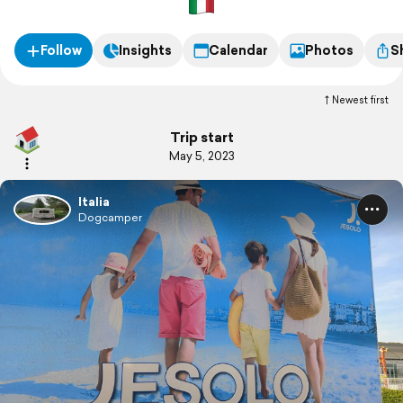
Follow
Insights
Calendar
Photos
S
Newest first
Trip start
May 5, 2023
Italia
Dogcamper