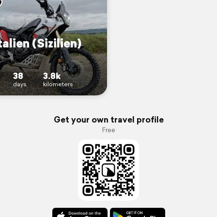
alien (Sizilien)
38
3.8k
days
kilometers
Get your own travel profile
Free