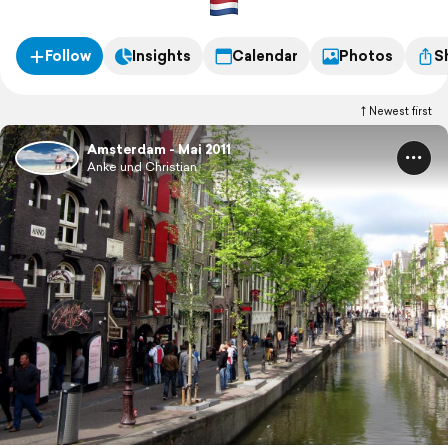
Follow
Insights
Calendar
Photos
S
Newest first
Amsterdam - Mai 2011
Anke und Christian