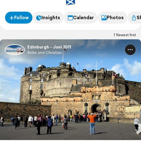
Follow
Insights
Calendar
Photos
S
Newest first
Edinburgh - Juni 2011
Anke und Christian