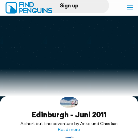
Sign up
Log in
Home
Print a book
Flyover video
Explore
Edinburgh - Juni 2011
Support
A short but fine adventure by Anke und Christian
Read more