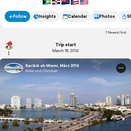
Follow
Insights
Calendar
Photos
S
Newest first
Trip start
March 18, 2016
Karibik ab Miami, März 2016
Anke und Christian