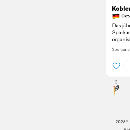
Koble
Octo
Das jäh
Sparkas
organisi
See trans
2026© 
Pr