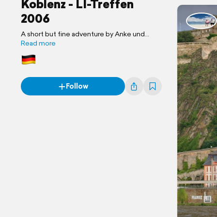
Koblenz - LI-Treffen
2006
A short but fine adventure by Anke und
Christian
Read more
Follow