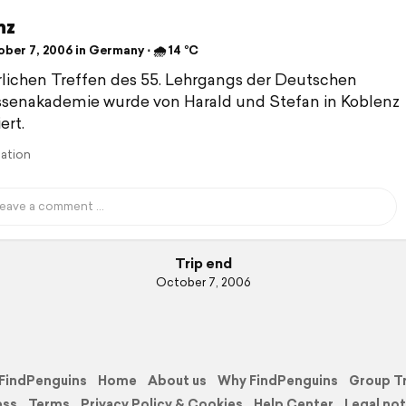
nz
ber 7, 2006 in Germany ⋅ 🌧 14 °C
rlichen Treffen des 55. Lehrgangs der Deutschen
senakademie wurde von Harald und Stefan in Koblenz
ert.
lation
Trip end
October 7, 2006
FindPenguins
Home
About us
Why FindPenguins
Group T
ess
Terms
Privacy Policy & Cookies
Help Center
Legal not