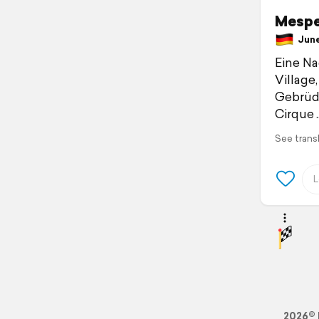
Mespe
June 
Eine Na
Village
Gebrüde
Cirque
See trans
2026© 