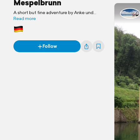
Mespelbrunn
A short but fine adventure by Anke und
Christian
Read more
Follow