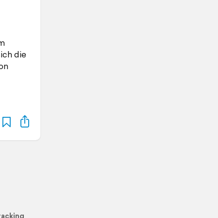
im
ich die
von
racking