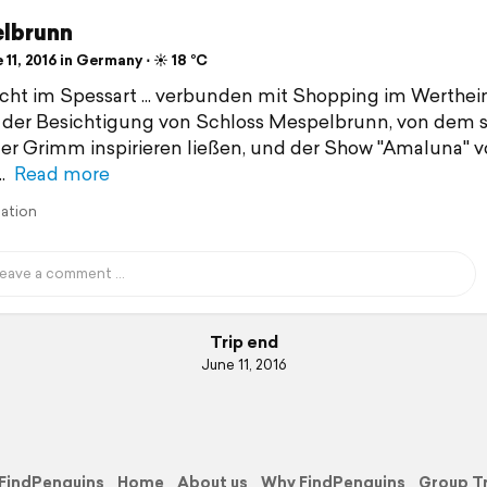
lbrunn
11, 2016 in Germany ⋅ ☀️ 18 °C
cht im Spessart ... verbunden mit Shopping im Werthe
, der Besichtigung von Schloss Mespelbrunn, von dem s
r Grimm inspirieren ließen, und der Show "Amaluna" 
Read more
lation
Trip end
June 11, 2016
FindPenguins
Home
About us
Why FindPenguins
Group T