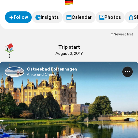
Follow
Insights
Calendar
Photos
S
Newest first
Trip start
August 3, 2019
Ostseebad Boltenhagen
Anke und Christian