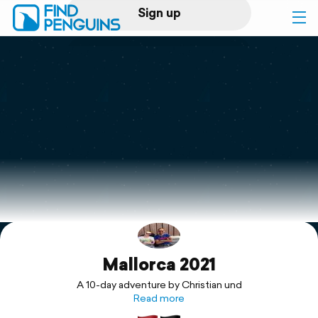
Sign up
Log in
Home
Print a book
Flyover video
Explore
Mallorca 2021
Support
A 10-day adventure by Christian und
Read more