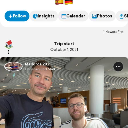
Follow
Insights
Calendar
Photos
S
Newest first
Trip start
October 1, 2021
Mallorca 2021
Christian und Markus