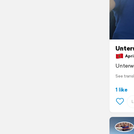
Unter
April
Unterwe
See trans
1 like