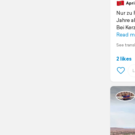
April
Nur zu 
Jahre a
Bei Ker
Read m
See trans
2 likes