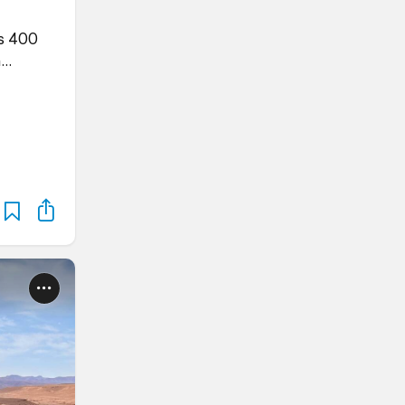
as 400
m…