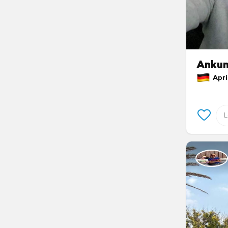
Ankun
April