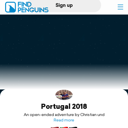
Sign up
Log in
Home
Print a book
Flyover video
Explore
Portugal 2018
Support
An open-ended adventure by Christian und
Read more