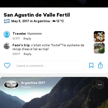
San Agustin de Valle Fertil
May 5, 2017 in Argentina ⋅ ☁️ 12 °C
Traveler
Hummmm
5/7/17
Reply
Fann's trip
c'etait votre "hotel"? le systeme de
recup d'eau à l'air au top!
5/8/17
Reply
Argentina 2017
Tonton