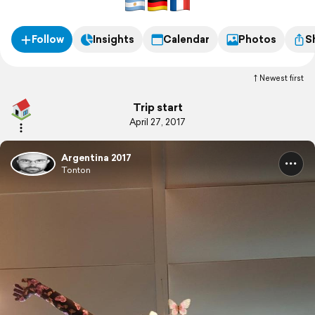
Follow
Insights
Calendar
Photos
S
Newest first
Trip start
April 27, 2017
Argentina 2017
Tonton