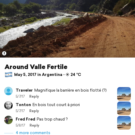
2
Around Valle Fertile
May 5, 2017 in Argentina ⋅ ☀️ 24 °C
Traveler
Magnifique la barrière en bois flotté (?)
5/7/17
Reply
Tonton
En bois tout court à priori
5/7/17
Reply
Fred Fred
Pas trop chaud ?
5/8/17
Reply
4 more comments