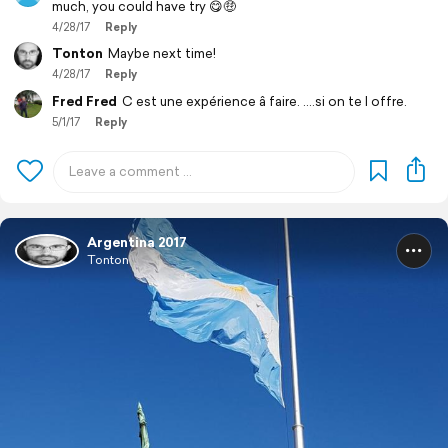
much, you could have try 😋🤑
4/28/17
Reply
Tonton
Maybe next time!
4/28/17
Reply
Fred Fred
C est une expérience â faire. ....si on te l offre.
5/1/17
Reply
Argentina 2017
Tonton