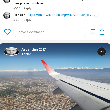
d'irrigation circulaire
5/1/17
Reply
Tonton
https://en.m.wikipedia.org/wiki/Center_pivot_ir…
5/1/17
Reply
Argentina 2017
Tonton