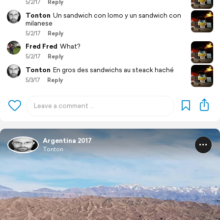
5/2/17
Reply
Tonton
Un sandwich con lomo y un sandwich con
milanese
5/2/17
Reply
Fred Fred
What?
5/2/17
Reply
Tonton
En gros des sandwichs au steack haché
5/3/17
Reply
Argentina 2017
Tonton