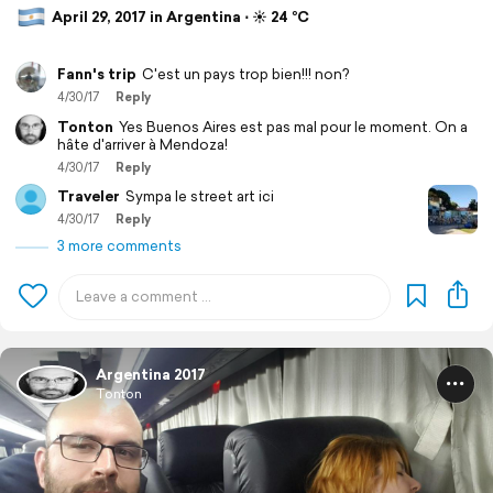
April 29, 2017 in Argentina ⋅ ☀️ 24 °C
Fann's trip
C'est un pays trop bien!!! non?
4/30/17
Reply
Tonton
Yes Buenos Aires est pas mal pour le moment. On a
hâte d'arriver à Mendoza!
4/30/17
Reply
Traveler
Sympa le street art ici
4/30/17
Reply
3 more comments
Argentina 2017
Tonton