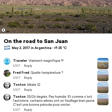
3
On the road to San Juan
May 2, 2017 in Argentina ⋅ ⛅ 25 °C
Traveler
Vraiment magnifique !!!
5/3/17
Reply
Fred Fred
Quelle température ?
5/3/17
Reply
Tonton
Idéale 😉
5/3/17
Reply
Tonton
25/26 degrés. Pas humide. Et comme c'est
l'automne, certains arbres ont un feuillage bien jaune.
C'est une bonne période pour visiter.
5/3/17
Reply