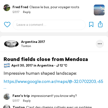
Fred Fred
Classe le bus, pour voyager roots
5/1/17
Reply
Argentina 2017
Tonton
Round fields close from Mendoza
April 30, 2017 in Argentina ⋅ 🌙 12 °C
Impressive human shaped landscape:
https://www.google.com.ar/maps/@-32.0702203,-65
…
Fann's trip
impressionant! you know why?
5/1/17
Reply
Tonton
C'est des champs cultivés avec un système