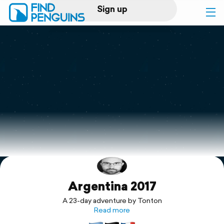
Sign up
Log in
Home
Print a book
Flyover video
Explore
Argentina 2017
Support
A 23-day adventure by Tonton
Read more