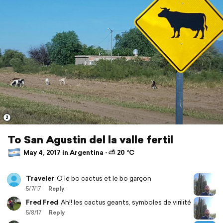
2
To San Agustin del la valle fertil
May 4, 2017 in Argentina ⋅ ⛅ 20 °C
Traveler
O le bo cactus et le bo garçon
5/7/17
Reply
Fred Fred
Ah!! les cactus geants, symboles de virilité
5/8/17
Reply