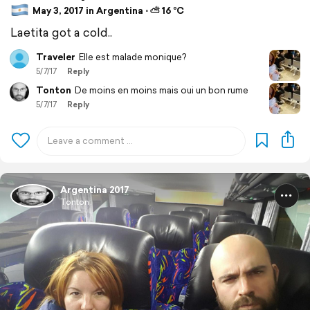
May 3, 2017 in Argentina ⋅ ⛅ 16 °C
Laetita got a cold..
Traveler
Elle est malade monique?
5/7/17
Reply
Tonton
De moins en moins mais oui un bon rume
5/7/17
Reply
Argentina 2017
Tonton