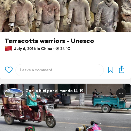
Terracotta warriors - Unesco
July 6, 2016 in China ⋅ ☀️ 24 °C
Con la bici por el mundo 14-19
biciyoga