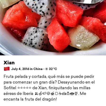
Xian
July 4, 2016 in China ⋅ ☀️ 32 °C
Fruta pelada y cortada, qué más se puede pedir
para comenzar un gran día? Desayunando en el
Sofitel ⭐⭐⭐⭐⭐ de Xian, finiquitando las millas
aéreas de Iberia 🍌🍏🍉🍪🍯🍞☕🍰🍮🍩🍨. Me
encanta la fruta del dragón!