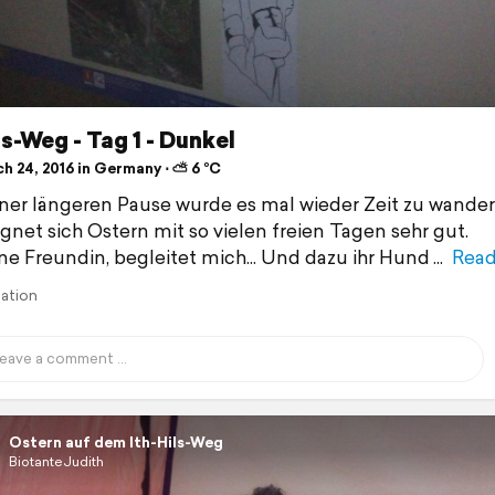
ls-Weg - Tag 1 - Dunkel
h 24, 2016 in Germany ⋅ ⛅ 6 °C
ner längeren Pause wurde es mal wieder Zeit zu wande
ignet sich Ostern mit so vielen freien Tagen sehr gut.
ine Freundin, begleitet mich... Und dazu ihr Hund
Read
lation
Ostern auf dem Ith-Hils-Weg
BiotanteJudith