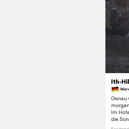
Ith-Hi
March
Genau w
morgen 
Im Hote
die Son