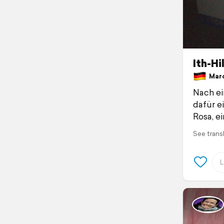
Ith-Hi
Marc
Nach ei
dafür e
Rosa, e
See trans