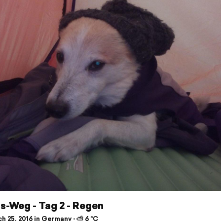
ls-Weg - Tag 2 - Regen
h 25, 2016 in Germany ⋅ ⛅ 6 °C