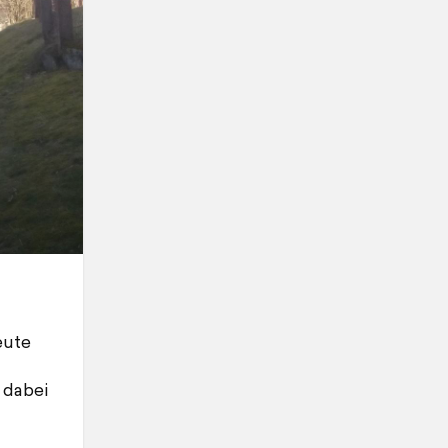
eute
 dabei