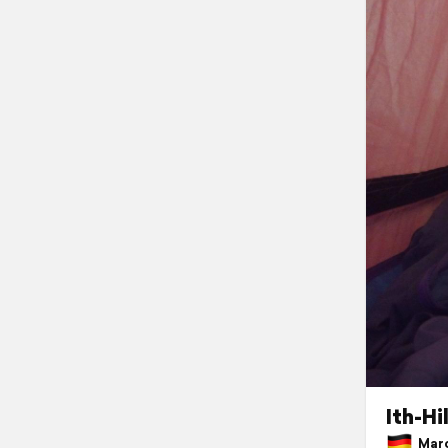
Ith-Hi
Marc