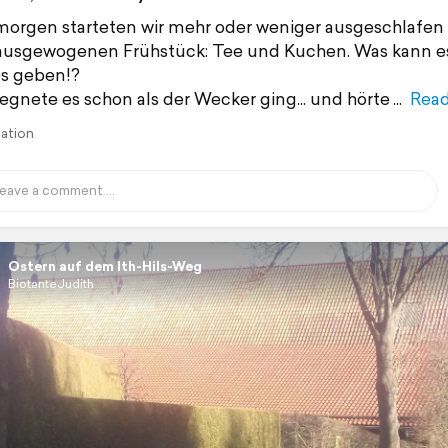
orgen starteten wir mehr oder weniger ausgeschlafen
ausgewogenen Frühstück: Tee und Kuchen. Was kann e
s geben!?
regnete es schon als der Wecker ging... und hörte
Rea
lation
Ostern auf dem Ith-Hils-Weg
BiotanteJudith