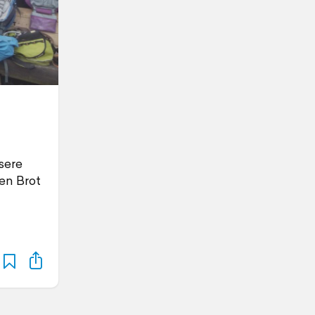
sere
en Brot