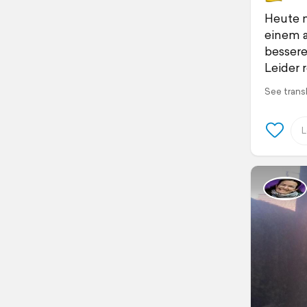
Heute m
einem 
bessere
Leider 
See trans