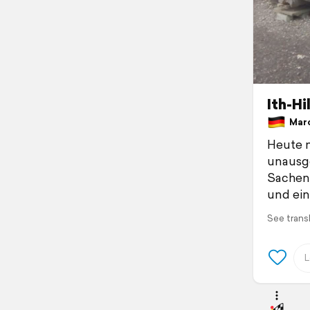
Ith-Hi
March
Heute 
unausge
Sachen 
und ein
See trans