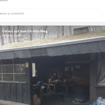
lation
Ostern auf dem Ith-Hils-Weg
BiotanteJudith