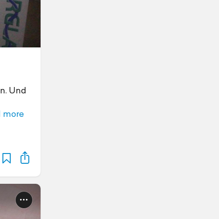
rn. Und
 more