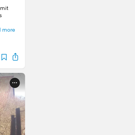
 mit
s
d more