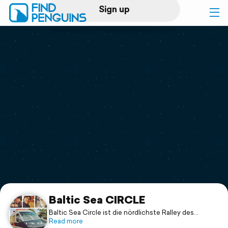
Sign up
Log in
Home
Print a book
Flyover video
Explore
Support
Baltic Sea CIRCLE
Baltic Sea Circle ist die nördlichste Ralley des
Erdballs. Wir fahren 7500km. Dabei ist uns besonders
Read more