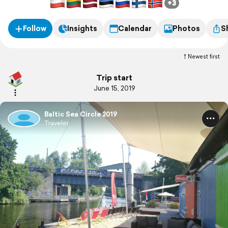
+3
Follow
Insights
Calendar
Photos
S
Newest first
Trip start
June 15, 2019
Baltic Sea Circle 2019
Traveler