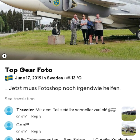
1
Top Gear Foto
June 17, 2019 in Sweden ⋅ ⛅ 13 °C
... Jetzt muss Fotoshop noch irgendwie helfen.
See translation
Traveler
Mit dem Teil seid Ihr schneller zurück! 🤗🤣
6/17/19
Reply
Cool!!!
6/17/19
Reply
Hi Ihr Geheimagenten..... Supi Fotos...….. LG Heike Knickrehm