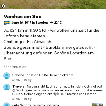
1
Vamhus am See
June 16, 2019 in Sweden ⋅ ☁️ 22 °C
Jo, 824 km in 11.30 Std. - wir wollen uns Zeit für die
Lofoten herausfahren
Challenges: Ein Abwasch.
Spende gesammelt - Büroklammer getauscht -
Übernachtung gefunden. Schöne Location am
See.
See translation
Schöne Location Grüße Heike Knickrehm
6/16/19
Reply
Traveler
Na dann ruht Euch schön aus. Ihr habt noch viel vor!
😊 Wir folgen Euch nun vom Sessel aus und nicht mit unserem
E-Auto. Schade eigentlich! 🤔😊 Gruß Martina und Gernot
6/16/19
Reply
gute Nachtgute mama und papa