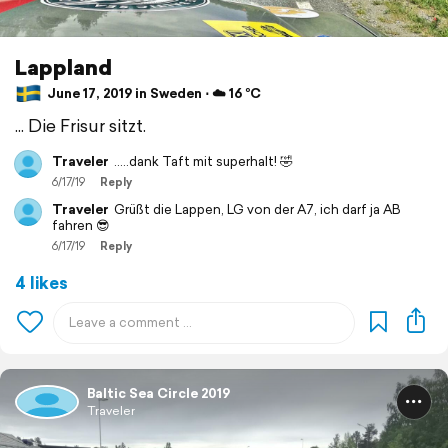
Lappland
June 17, 2019 in Sweden ⋅ ☁️ 16 °C
... Die Frisur sitzt.
Traveler
.....dank Taft mit superhalt! 🤣
6/17/19
Reply
Traveler
Grüßt die Lappen, LG von der A7, ich darf ja AB
fahren 😎
6/17/19
Reply
4 likes
Baltic Sea Circle 2019
Traveler