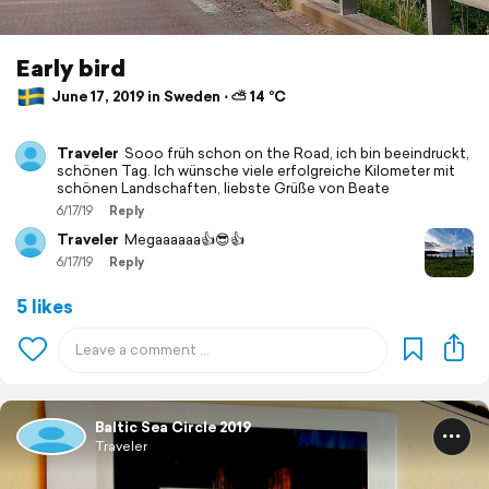
Early bird
June 17, 2019 in Sweden ⋅ ⛅ 14 °C
Traveler
Sooo früh schon on the Road, ich bin beeindruckt,
schönen Tag. Ich wünsche viele erfolgreiche Kilometer mit
schönen Landschaften, liebste Grüße von Beate
6/17/19
Reply
Traveler
Megaaaaaa👍😎👍
6/17/19
Reply
5 likes
Baltic Sea Circle 2019
Traveler