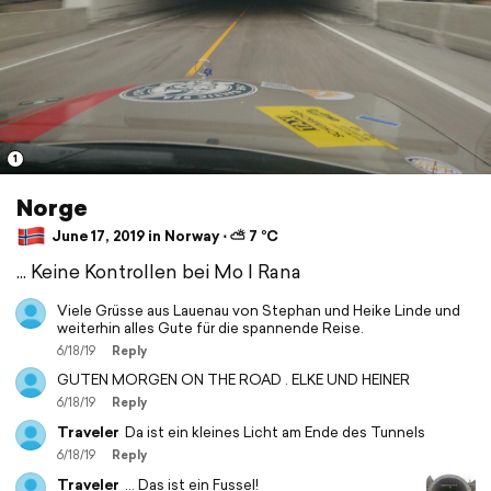
1
Norge
June 17, 2019 in Norway ⋅ ⛅ 7 °C
... Keine Kontrollen bei Mo I Rana
Viele Grüsse aus Lauenau von Stephan und Heike Linde und
weiterhin alles Gute für die spannende Reise.
6/18/19
Reply
GUTEN MORGEN ON THE ROAD . ELKE UND HEINER
6/18/19
Reply
Traveler
Da ist ein kleines Licht am Ende des Tunnels
6/18/19
Reply
Traveler
... Das ist ein Fussel!