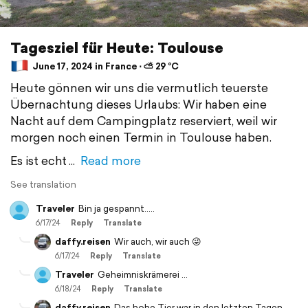
Tagesziel für Heute: Toulouse
June 17, 2024 in France ⋅ ⛅ 29 °C
Heute gönnen wir uns die vermutlich teuerste
Übernachtung dieses Urlaubs: Wir haben eine
Nacht auf dem Campingplatz reserviert, weil wir
morgen noch einen Termin in Toulouse haben.
Es ist echt
Read more
See translation
Traveler
Bin ja gespannt.....
6/17/24
Reply
Translate
daffy.reisen
Wir auch, wir auch 😜
6/17/24
Reply
Translate
Traveler
Geheimniskrämerei …
6/18/24
Reply
Translate
daffy.reisen
Das hohe Tier war in den letzten Tagen