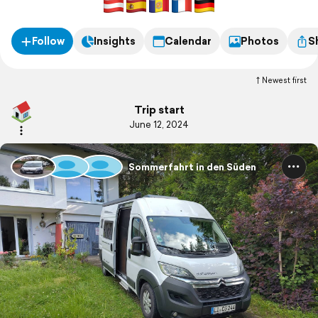
Follow
Insights
Calendar
Photos
S
Newest first
Trip start
June 12, 2024
Sommerfahrt in den Süden