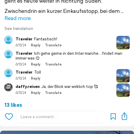
geht es heute weiter in Richtung Süden.
Zwischendrin ein kurzer Einkaufsstopp, bei dem
Read more
See translation
Traveler
Fantastisch!
6/13/24
Reply
Translate
Traveler
Ich gehe gerne in den Inter marche….findet man
immer was 😊
6/13/24
Reply
Translate
Traveler
Toll
6/13/24
Reply
daffy.reisen
Ja, der Blick war wirklich top 🥰
6/13/24
Reply
Translate
13 likes