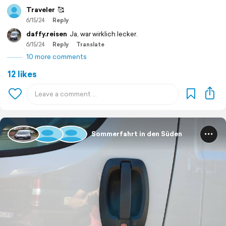
Traveler
🥰
6/15/24
Reply
daffy.reisen
Ja, war wirklich lecker.
6/15/24
Reply
Translate
10 more comments
12 likes
Sommerfahrt in den Süden