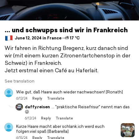
... und schwupps sind wir in Frankreich
June 12, 2024 in France ⋅ ⛅ 17 °C
Wir fahren in Richtung Bregenz, kurz danach sind
wir (mit einem kurzen Zitronentartchenstop in der
Schweiz) in Frankreich.
Jetzt erstmal einen Café au Haferlait.
See translation
Wie gut, daß Haare auch wieder nachwachsen! [Ronath]
6/12/24
Reply
Translate
daffy.reisen
... "praktische Reisefrisur" nennt man das
😜
6/12/24
Reply
Translate
Kurze Haare macht aber schlank.ich werd euch
folgen.viel spaß [Barbarella]
6/15/24
Reply
Translate