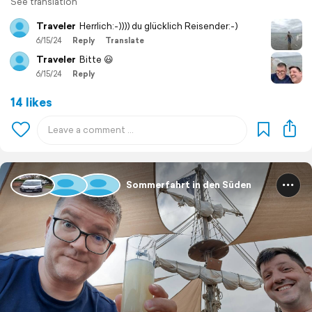
See translation
Traveler
Herrlich:-)))) du glücklich Reisender:-)
6/15/24
Reply
Translate
Traveler
Bitte 😃
6/15/24
Reply
14 likes
Sommerfahrt in den Süden