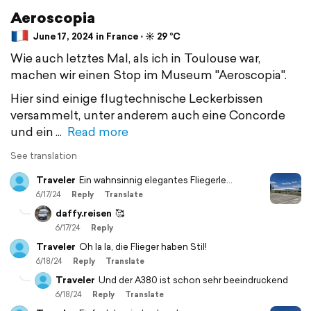
Aeroscopia
June 17, 2024 in France ⋅ ☀️ 29 °C
Wie auch letztes Mal, als ich in Toulouse war,
machen wir einen Stop im Museum "Aeroscopia".
Hier sind einige flugtechnische Leckerbissen
versammelt, unter anderem auch eine Concorde
und ein
Read more
See translation
Traveler
Ein wahnsinnig elegantes Fliegerle...
6/17/24
Reply
Translate
daffy.reisen
🥰
6/17/24
Reply
Traveler
Oh la la, die Flieger haben Stil!
6/18/24
Reply
Translate
Traveler
Und der A380 ist schon sehr beeindruckend
6/18/24
Reply
Translate