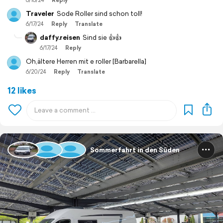
6/16/24
Reply
Traveler
Sode Roller sind schon toll!
6/17/24
Reply
Translate
daffy.reisen
Sind sie 👍👍
6/17/24
Reply
Oh,ältere Herren mit e roller [Barbarella]
6/20/24
Reply
Translate
12 likes
Sommerfahrt in den Süden