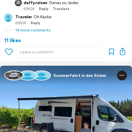
daffy.reisen
Genau so, leider.
6/16/24
Reply
Translate
Traveler
Oh Kacke
6/16/24
Reply
14 more comments
11 likes
Sommerfahrt in den Süden