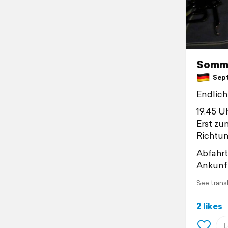
Somme
Sept
Endlich
19.45 Uh
Erst zu
Richtun
Abfahrt
Ankunft
See trans
2 likes