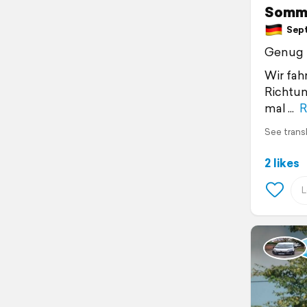
Somme
Sept
Genug F
Wir fah
Richtu
mal
R
See trans
2 likes