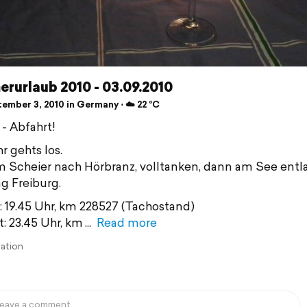
rurlaub 2010 - 03.09.2010
ember 3, 2010 in Germany ⋅ ☁️ 22 °C
 - Abfahrt!
r gehts los.
m Scheier nach Hörbranz, volltanken, dann am See entl
g Freiburg.
: 19.45 Uhr, km 228527 (Tachostand)
: 23.45 Uhr, km
Read more
lation