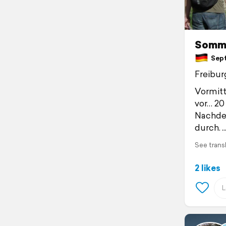
Somme
Sept
Freibur
Vormitt
vor… 20
Nachdem
durch.
See trans
2 likes