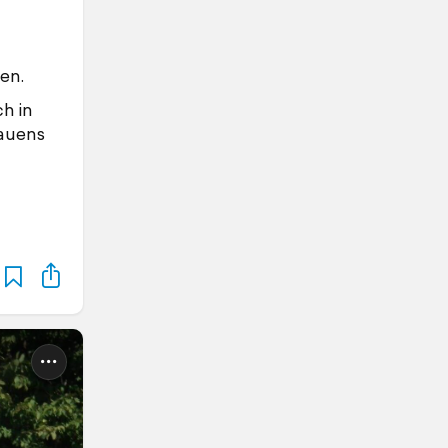
en.
h in
auens