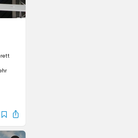
rett
ehr