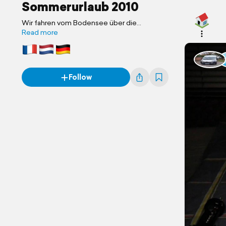
Sommerurlaub 2010
Wir fahren vom Bodensee über die
Niederlande nach Frankreich
Read more
Follow