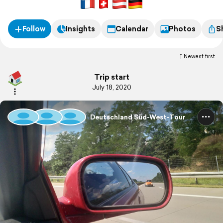
Follow
Insights
Calendar
Photos
S
Newest first
Trip start
July 18, 2020
Deutschland Süd-West-Tour