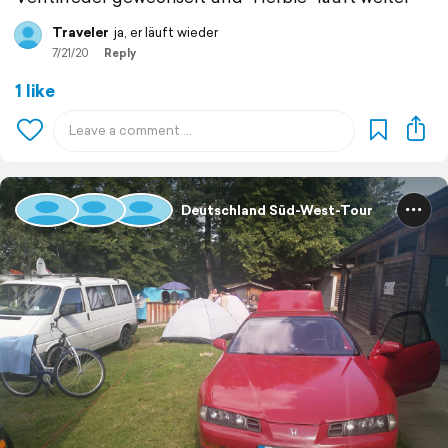
Traveler
ja, er läuft wieder
7/21/20
Reply
1 like
Deutschland Süd-West-Tour