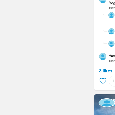
Beg
10/2
Hamm
10/2
3 likes