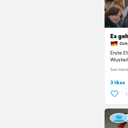
Es geh
Octob
Erste E
Wuster
See trans
3 likes