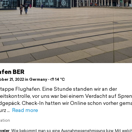
afen BER
ber 21, 2022 in Germany ⋅ ⛅ 14 °C
Etappe Flughafen. Eine Stunde standen wir an der
eitskontrolle, vor uns war bei einem Verdacht auf Spre
gepäck. Check-In hatten wir Online schon vorher gema
urz
Read more
lation
veler
Wie bekommt man so eine Ausnahmegenehmigung bzw. Mit welc