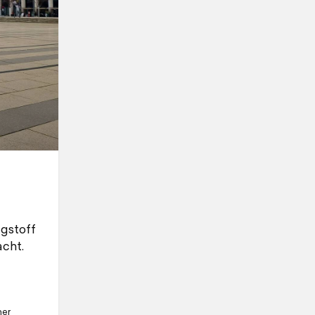
ngstoff
cht.
her