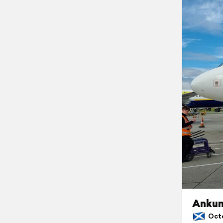
Ankun
Octob