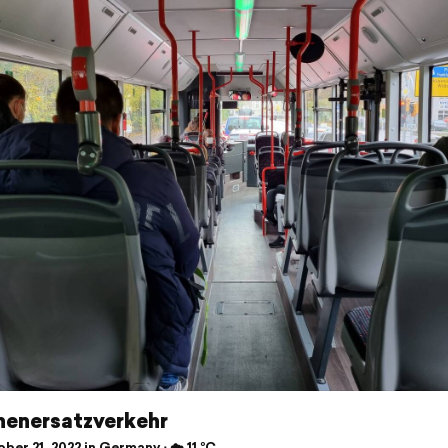
nenersatzverkehr
er 21, 2022 in Germany ⋅ ☁️ 11 °C