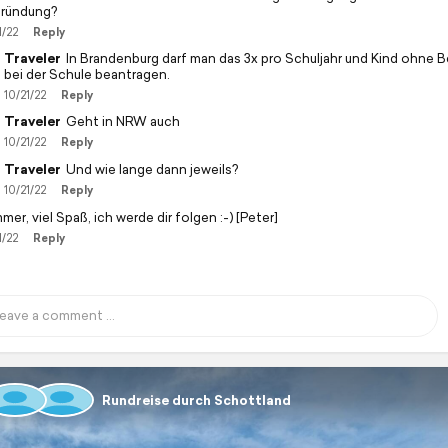
ründung?
1/22
Reply
Traveler
In Brandenburg darf man das 3x pro Schuljahr und Kind ohne 
bei der Schule beantragen.
10/21/22
Reply
Traveler
Geht in NRW auch
10/21/22
Reply
Traveler
Und wie lange dann jeweils?
10/21/22
Reply
er, viel Spaß, ich werde dir folgen :-) [Peter]
1/22
Reply
Rundreise durch Schottland