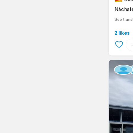
Nächst
See trans
2 likes