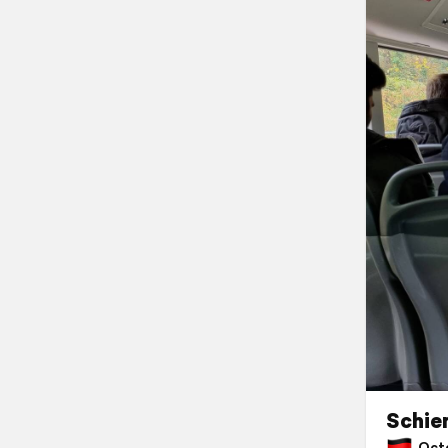
Schie
Octob