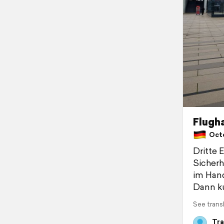
Flugh
Octo
Dritte 
Sicherh
im Hand
Dann k
See trans
Tra