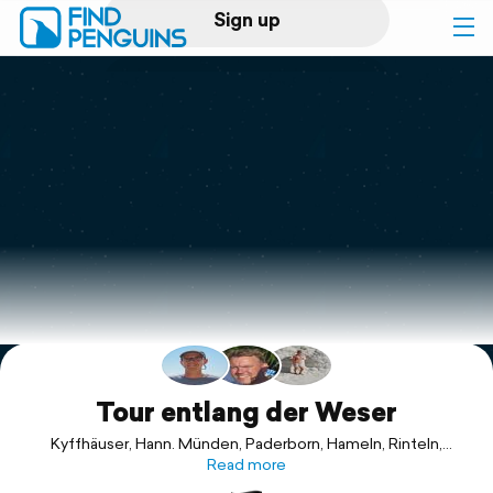
Sign up
Log in
Home
Print a book
Flyover video
Explore
Support
Tour entlang der Weser
Kyffhäuser, Hann. Münden, Paderborn, Hameln, Rinteln,
Minden, Serengeti Park Hodenhagen, Bremen, Bremerhaven,
Read more
Helgoland und Nordsee Sankt Peter-Ording