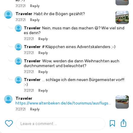
7/27/21
Reply
Traveler
Habt ihr die Bögen gezählt?
7/27/21
Reply
Traveler
Nein, muss man das machen 😃? Wie viel sind
es denn?
7/27/21
Reply
Traveler
# Kläppchen eines Adventskalenders ;-)
7/27/21
Reply
Traveler
Wow, werden die dann Weihnachten auch
durchnummeriert und beleuchtet?
7/27/21
Reply
Traveler
... schlage ich dem neuen Bürgermeister vor!!!
:-)
7/27/21
Reply
Traveler
https://www.altenbeken.de/de/tourismus/ausflugs…
7/27/21
Reply