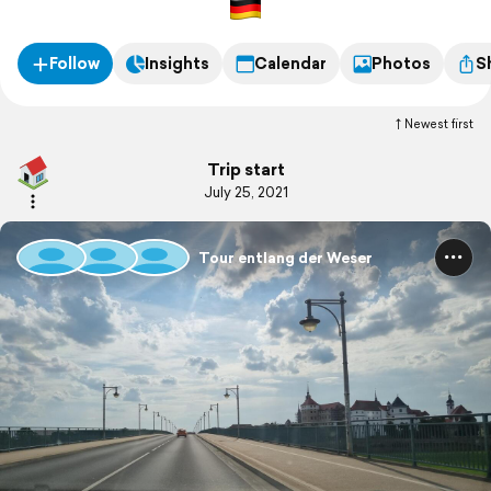
Follow
Insights
Calendar
Photos
S
Newest first
Trip start
July 25, 2021
Tour entlang der Weser