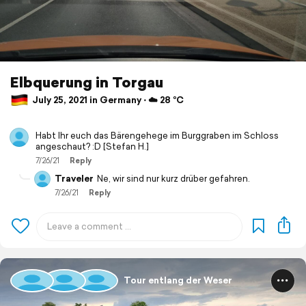
Elbquerung in Torgau
July 25, 2021 in Germany ⋅ ☁️ 28 °C
Habt Ihr euch das Bärengehege im Burggraben im Schloss
angeschaut? :D [Stefan H.]
7/26/21
Reply
Traveler
Ne, wir sind nur kurz drüber gefahren.
7/26/21
Reply
Tour entlang der Weser