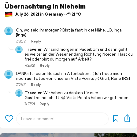
Übernachtung in Nieheim
July 26, 2021 in Germany ⋅ ⛅ 21 °C
Oh, wo seid ihr morgen? Bist ja fast in der Nähe. LG, Inga
[Inga]
7/26/21
Reply
Traveler
Wir sind morgen in Paderborn und dann geht
es weiter an der Weser entlang Richtung Norden. Hast du
frei oder bist du morgen auf Arbeit?
7/26/21
Reply
DANKE für euren Besuch in Altenbeken :-) Ich freue mich
noch auf Fotos von unseren Vista Points ;-) Gruß, René [RS]
7/27/21
Reply
Traveler
Wir haben zu danken für eure
Gastfreundschaft. 😃 Vista Points haben wir gefunden...
7/27/21
Reply