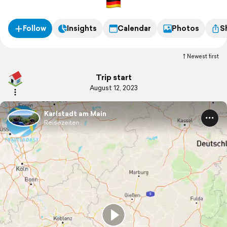
Follow
Insights
Calendar
Photos
S
Newest first
Trip start
August 12, 2023
Karlstadt am Main
Reisezeiten