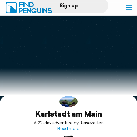
Sign up
Log in
Home
Print a book
Flyover video
Explore
Karlstadt am Main
Support
A 22-day adventure by Reisezeiten
Read more