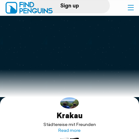
Sign up
Log in
Home
Print a book
Flyover video
Explore
Krakau
Support
Städtereise mit Freunden
Read more