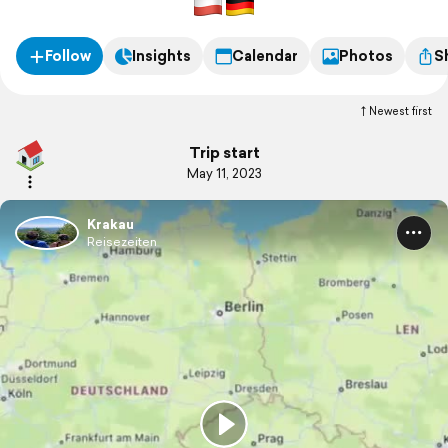
Follow
Insights
Calendar
Photos
S
Newest first
Trip start
May 11, 2023
Krakau
Reisezeiten