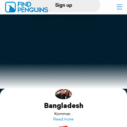
Sign up
Log in
Home
Print a book
Flyover video
Explore
Bangladesh
Support
Kommer...
Read more