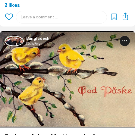
2 likes
Bangladesh
Duli/Føyn