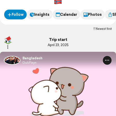
Follow
Insights
Calendar
Photos
S
Newest first
Trip start
April 23, 2025
Bangladesh
Duli/Føyn